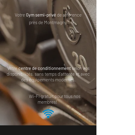
Votre
Gym semi-privé
de référence
près de Montmagny.
Votre
centre de conditionnement
selon vos
disponibilités, sans temps d'attente et avec
des équipements modernes.
Wi-Fi gratuit pour tous nos
membres!